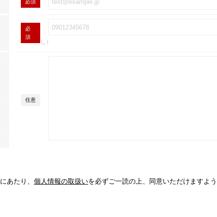
必須
必
須
し）
任意
にあたり、
個人情報の取扱い
を必ずご一読の上、同意いただけますよう