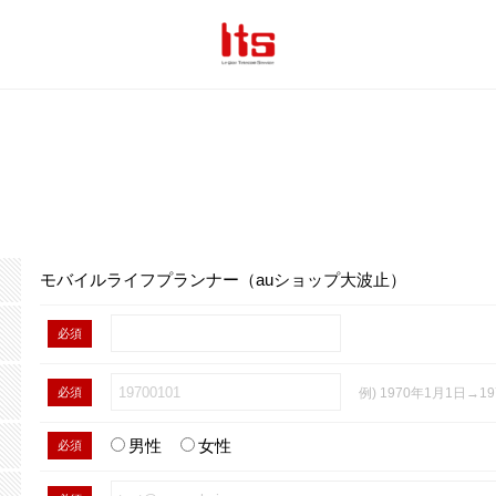
モバイルライフプランナー（auショップ大波止）
必須
必須
例) 1970年1月1日→19
男性
女性
必須